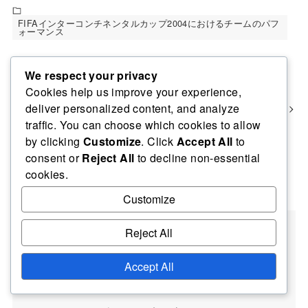
FIFAインターコンチネンタルカップ2004におけるチームのパフ
ォーマンス
FIFAインターコンチネンタルカップ2004：選手比較、歴史的背
We respect your privacy
景、遺産
Cookies help us improve your experience,
FIFAインターコンチネンタルカップ2004：ライバル関係、心理
deliver personalized content, and analyze
的要因、チームのモチベーション
traffic. You can choose which cookies to allow
by clicking
Customize
. Click
Accept All
to
consent or
Reject All
to decline non-essential
cookies.
Author of this article
Customize
Reject All
Accept All