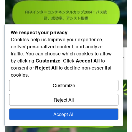
We respect your privacy
Cookies help us improve your experience,
deliver personalized content, and analyze
traffic. You can choose which cookies to allow
FIFAインターコンチネンタルカップ2004：パス統計、成功率、
by clicking
Customize
. Click
Accept All
to
アシスト指標
consent or
Reject All
to decline non-essential
05/02/2026
cookies.
Customize
Reject All
Accept All