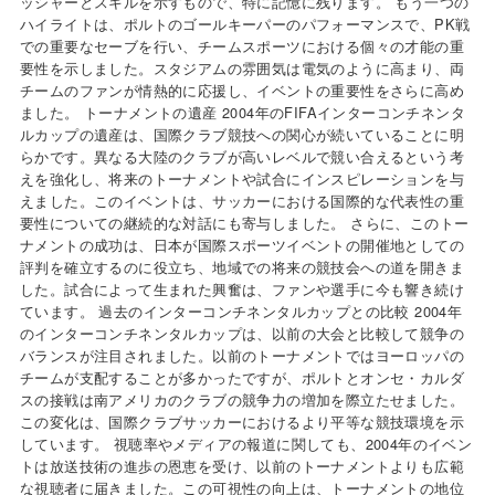
ッシャーとスキルを示すもので、特に記憶に残ります。 もう一つの
ハイライトは、ポルトのゴールキーパーのパフォーマンスで、PK戦
での重要なセーブを行い、チームスポーツにおける個々の才能の重
要性を示しました。スタジアムの雰囲気は電気のように高まり、両
チームのファンが情熱的に応援し、イベントの重要性をさらに高め
ました。 トーナメントの遺産 2004年のFIFAインターコンチネンタ
ルカップの遺産は、国際クラブ競技への関心が続いていることに明
らかです。異なる大陸のクラブが高いレベルで競い合えるという考
えを強化し、将来のトーナメントや試合にインスピレーションを与
えました。このイベントは、サッカーにおける国際的な代表性の重
要性についての継続的な対話にも寄与しました。 さらに、このトー
ナメントの成功は、日本が国際スポーツイベントの開催地としての
評判を確立するのに役立ち、地域での将来の競技会への道を開きま
した。試合によって生まれた興奮は、ファンや選手に今も響き続け
ています。 過去のインターコンチネンタルカップとの比較 2004年
のインターコンチネンタルカップは、以前の大会と比較して競争の
バランスが注目されました。以前のトーナメントではヨーロッパの
チームが支配することが多かったですが、ポルトとオンセ・カルダ
スの接戦は南アメリカのクラブの競争力の増加を際立たせました。
この変化は、国際クラブサッカーにおけるより平等な競技環境を示
しています。 視聴率やメディアの報道に関しても、2004年のイベン
トは放送技術の進歩の恩恵を受け、以前のトーナメントよりも広範
な視聴者に届きました。この可視性の向上は、トーナメントの地位