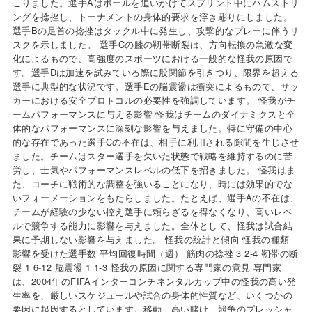
こりました。選手Aはボールを追いかけてスプリント中にハムストリ
ングを捻挫し、トーナメントの身体的要求を浮き彫りにしました。
選手Bの足首の捻挫はタックル中に発生し、攻撃的なプレーに伴うリ
スクを示しました。 選手Cの膝の靭帯断裂は、方向転換の急激な変
化によるもので、高強度のスポーツにおける一般的な怪我の原因で
す。選手Dは加速を試みている際に股関節を引きつり、限界を超える
選手に典型的な状況です。選手Eの脳震盪は衝突によるもので、サッ
カーにおける安全プロトコルの必要性を強調しています。 怪我がチ
ームパフォーマンスに与える影響 怪我はチームのダイナミクスと全
体的なパフォーマンスに深刻な影響を与えました。特に守備の中心
的な存在であった選手Cの不在は、相手に利用される隙間を生じさせ
ました。チームはスター選手を欠いた状態で戦略を維持するのに苦
労し、士気やパフォーマンスレベルの低下を招きました。 怪我はま
た、コーチに戦術的な調整を強いることになり、時には効果的でな
いフォーメーションをもたらしました。たとえば、選手Aの不在は、
チームが経験の少ない控え選手に頼らざるを得なくなり、高いレベ
ルで競争する能力に影響を与えました。全体として、怪我は試合結
果に予期しない影響を与えました。 怪我の統計と傾向 怪我の種類
影響を受けた選手数 平均回復時間（週） 筋肉の捻挫 3 2-4 靭帯の断
裂 1 6-12 脳震盪 1 1-3 怪我の原因に関する専門家の意見 専門家
は、2004年のFIFAインターコンチネンタルカップ中の怪我の高い発
生率を、厳しいスケジュールや試合の身体的性質など、いくつかの
要因に起因するとしています。移動、高い賭け、競争のプレッシャ