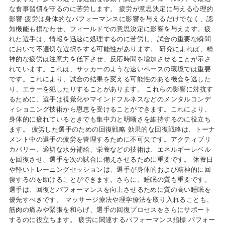
な食事習慣を守るのに苦労します。 疲労が意思決定に与える心理的
影響 疲労は身体的なパフォーマンスに影響を与えるだけでなく、認
知機能も損なわせ、フィールドでの意思決定に影響を与えます。疲
れた選手は、情報を迅速に処理するのに苦労し、試合の重要な瞬間
において不適切な選択をする可能性があります。 研究によれば、精
神的な疲労は注意力を低下させ、反応時間を増加させることが示さ
れています。これは、サッカーのような速いペースの環境では重要
です。これにより、試合の結果を変える可能性のある機会を逃した
り、エラーを犯したりすることがあります。 これらの影響に対抗す
るために、選手は視覚化やマインドフルネスなどのメンタルコンデ
ィショニング技術から恩恵を受けることができます。これにより、
身体的に疲れているときでも集中力と明晰さを維持するのに役立ち
ます。 疲労した選手のための回復戦略 効果的な回復戦略は、トーナ
メント中の選手の疲労を管理するために不可欠です。アクティブリ
カバリー、適切な水分補給、栄養などの技術は、エネルギーレベル
を回復させ、選手を次の試合に備えさせるために重要です。 休養日
や軽いトレーニングセッションは、選手が身体的および精神的に回
復するのを助けることができます。さらに、睡眠の質も重要です。
選手は、回復とパフォーマンスを向上させるために質の高い睡眠を
優先すべきです。 マッサージ療法や理学療法を取り入れることも、
筋肉の痛みや緊張を和らげ、選手の回復プロセスをさらにサポート
するのに役立ちます。 疲労に関連するパフォーマンス指標 パフォー