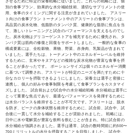
させるために特定の栄養戦略に従いました。これらの戦略には、個
別の食事プラン、効果的な水分補給技術、適切なサプリメントの使
用、食事のタイミングに関する注意が含まれていました。 アスリー
ト向けの食事プラン トーナメント中のアスリートの食事プランは、
高品質の炭水化物、低脂肪のタンパク質、健康的な脂肪に焦点を当
て、激しいトレーニングと試合のパフォーマンスを支えるものでし
た。炭水化物はグリコーゲンストアを補充するために優先され、タ
ンパク質は筋肉の修復と回復をサポートしました。 一般的な食事の
構成要素には、全粒穀物、果物、野菜、赤身肉、乳製品が含まれて
いました。選手たちは、トーナメント中のエネルギーレベルを維持
するために、玄米やキヌアなどの複雑な炭水化物が豊富な食事を摂
ることが多かったです。 ポーションサイズは個々のエネルギー消費
に基づいて調整され、アスリートが特定のニーズを満たすために十
分なカロリーを摂取できるようにしました。栄養士は選手と密接に
連携し、個人の好みや食事制限を考慮して食事プランをカスタマイ
ズしました。 試合前および試合中の水分補給戦略 水分補給は選手に
とって重要な焦点であり、最適なパフォーマンスを発揮するために
は水分バランスを維持することが不可欠です。アスリートは、脱水
を防ぎ、ピークの身体状態を維持するために、試合前、試合中、試
合後に一貫して水分を補給することが奨励されました。 戦略には、
日中に水や電解質が豊富な飲料を飲むことが含まれ、特に試合前の
水分補給が強調されました。選手は通常、試合の数時間前に約500〜
700ミリリットルの水分を摂取することを目指しました。 試合中、