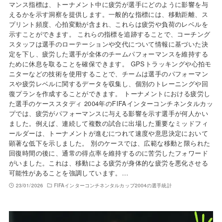
マンス指標は、トーナメント中に疲労が選手にどのように影響を与
えるかを示す洞察を提供します。一般的な指標には、移動距離、ス
プリント頻度、心拍変動が含まれ、これらは疲労や負荷のレベルを
示すことができます。 これらの指標を追跡することで、コーチング
スタッフは選手のローテーションや交代について情報に基づいた決
定を下し、疲労した選手が全体のチームパフォーマンスを維持する
ために休息を取ることを確保できます。 GPSトラッキングや心拍モ
ニターなどの技術を使用することで、チームは選手のパフォーマン
スや疲労レベルに関するデータを収集し、個別のトレーニングや回
復プランを作成することができます。 トーナメントにおける疲労し
た選手のケーススタディ 2004年のFIFAインターコンチネンタルカッ
プでは、疲労がパフォーマンスに与える影響を示す選手が何人かい
ました。例えば、連続して複数の試合に出場した重要なミッドフィ
ールダーは、トーナメントが進むにつれて速度や意思決定において
顕著な低下を示しました。 別のケースでは、広範な移動と限られた
回復時間の後に、通常の得点率を維持するのに苦労したフォワード
がいました。これは、移動による疲労が身体的な疲労を悪化させる
可能性があることを強調しています。…
23/01/2026
FIFAインターコンチネンタルカップ2004の選手統計