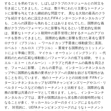
することを求めており、しばしばクラブのスケジュールとの対立を
引き起こしてきました。これは、数十年にわたり主要なトーナメン
トに影響を与えてきた継続的な問題です。 異なる大陸の最高のクラ
ブを紹介するために設立されたFIFAインターコンチネンタルカップ
も、これらの課題から免れることはありませんでした。国際的な義
務がクラブのパフォーマンスに影響を与えるという歴史的な前例
は、重要なトーナメント期間中の選手管理に対するチームのアプロ
ーチを形作ってきました。 国際的な義務に影響を受けた著名な選手
ロナウド（ブラジル） – ワールドカップ予選後に移動疲労に直面。
ロベルト・カルロス（ブラジル） – 重複する国際的なコミットメン
トにより準備に苦労。 マイケル・オーウェン（イングランド） – 代
表戦のための広範な移動後にパフォーマンスの低下を経験。 サミュ
エル・エトー（カメルーン） – クラブと代表チームの義務を両立さ
せ、フォームに影響。 これらの選手は、インターコンチネンタルカ
ップ中に国際的な義務の要求がクラブへの貢献を妨げる可能性があ
ることを示しています。 他のトーナメントとの比較分析 FIFAイン
ターコンチネンタルカップをUEFAチャンピオンズリーグやコパ・リ
ベルタドーレスなどの他のトーナメントと比較すると、国際的な義
務の影響は共通のテーマとして残ります。しかし、インターコンチ
ネンタルカップでは、選手が国際試合から戻る際の回復時間が短く
なることが多く、サッカーカレンダーのタイミングによるもので
す。 対照的に、UEFAチャンピオンズリーグのようなトーナメント