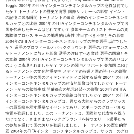
Toggle 2004年のFIFAインターコンチネンタルカップの意義は何でし
たか？ トーナメントの歴史的背景 国際サッカーへの影響 イベント
の記憶に残る瞬間 トーナメントの遺産 過去のインターコンチネンタ
ルカップとの比較 2004年のFIFAインターコンチネンタルカップで各
国を代表したチームはどれですか？ 参加チームのリスト チームの資
格取得プロセス チームの地理的代表性 注目すべき不在とその影響
2004年のFIFAインターコンチネンタルカップの主要選手は誰でした
か？ 選手のプロフィールとバックグラウンド 選手のパフォーマンス
がトーナメントに与えた影響 選手の注目すべき業績 選手の国籍とそ
の意義 2004年のFIFAインターコンチネンタルカップで国の誇りはど
のように表現されましたか？ ファンの関与とサポート 参加国におけ
るトーナメントの文化的重要性 メディアの報道と国の誇りへの影響
トーナメント後の国のアイデンティティに関する反省 2004年のFIFA
インターコンチネンタルカップの経済的影響は何でしたか？ トーナ
メントからの収益生成 開催都市の地元経済への影響 2004年のFIFA
インターコンチネンタルカップの意義は何でしたか？ 2004年のFIFA
インターコンチネンタルカップは、異なる大陸からのクラブサッカ
ーの最高峰を示す重要なイベントであり、スポーツのグローバルな
性質を強調しました。このトーナメントは、国際的な代表性を祝う
だけでなく、さまざまなバックグラウンドを持つエリート選手たち
の参加を通じて国の誇りを強調しました。 トーナメントの歴史的背
景 2004年のFIFAインターコンチネンタルカップは、サッカーのグロ