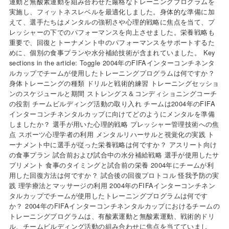
運動と無酸素運動を組み合わせた厳格なトレーニングプログラムを
実施し、フィットネスレベルを最適化しました。身体的な準備に加
えて、選手たちはメンタルの強靭さや心理的戦略に焦点を当て、プ
レッシャーの下でのパフォーマンスを向上させました。栄養戦略も
重要で、回復とトーナメント中のパフォーマンスをサポートするた
めに、個別の食事プランや水分補給技術が含まれていました。 Key
sections in the article: Toggle 2004年のFIFAインターコンチネンタ
ルカップでチームが使用したトレーニングプログラムは何ですか？
身体トレーニングの種類 ドリルと戦術的練習 トレーニングセッショ
ンのスケジュールと期間 ストレングス＆コンディショニングコーチ
の役割 チームビルディング活動の取り入れ チームは2004年のFIFA
インターコンチネンタルカップに向けてどのようにメンタルを準備
しましたか？ 選手が用いた心理的戦略 プレッシャー管理技術への焦
点 スポーツ心理学者の利用 メンタルリハーサルと視覚化の実践 ト
ーナメント中に選手が従った栄養戦略は何ですか？ アスリート向け
の食事プラン 試合前および試合中の水分補給戦略 選手が使用したサ
プリメント 食事のタイミングと試合前の栄養 2004年にチームが利
用した回復方法は何ですか？ 試合後の回復プロトコル 怪我予防の実
践 理学療法とマッサージの利用 2004年のFIFAインターコンチネン
タルカップでチームが使用したトレーニングプログラムは何です
か？ 2004年のFIFAインターコンチネンタルカップにおけるチームの
トレーニングプログラムは、有酸素運動と無酸素運動、戦術的ドリ
ル、チームビルディング活動の組み合わせに焦点を当てていまし