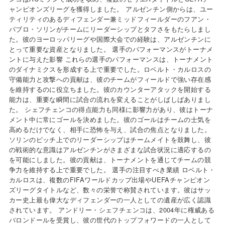
ャンピオンズリーグを獲得しました。 アルゼンチン側からは、ユー
ティリティのあるディフェンダー兼ミッドフィールダーのフアン・
パブロ・ソリンがチームにリーダーシップとタフさをもたらしまし
た。彼のヨーロッパリーグや国際大会での経験は、アルゼンチンに
とって重要な資産となりました。 選手のパフォーマンスがトーナメ
ントに与えた影響 これらの選手のパフォーマンスは、トーナメント
のダイナミクスを形成する上で重要でした。ロベルト・カルロスの
守備能力と攻撃への貢献は、彼のチームがフィールドで強い存在感
を維持するのに役立ちました。彼のカウンターアタックを開始する
能力は、重要な瞬間に試合の流れを変えることがしばしばありまし
た。 シェフチェンコの得点能力も同様に影響力があり、彼はトーナ
メント中に常にゴールを決めました。彼のゴールはチームの士気を
高めるだけでなく、相手に恐怖を与え、試合の焦点となりました。
ソリンのピッチ上でのリーダーシップはチームメイトを鼓舞し、彼
の戦術的な意識はアルゼンチンがさまざまな試合状況に適応するの
を可能にしました。彼の貢献は、トーナメントを通じてチームの競
争力を維持する上で重要でした。 選手の注目すべき業績 ロベルト・
カルロスは、複数のFIFAワールドカップ出場やUEFAチャンピオン
ズリーグタイトルなど、数々の栄誉で称賛されています。彼はサッ
カー史上最も偉大なディフェンダーの一人としての遺産が広く認識
されています。 アンドリー・シェフチェンコは、2004年に権威ある
バロンドールを受賞し、彼の世代のトップフォワードの一人として