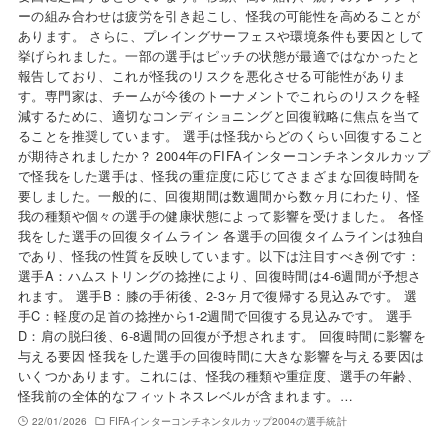
ーの組み合わせは疲労を引き起こし、怪我の可能性を高めることが
あります。 さらに、プレイングサーフェスや環境条件も要因として
挙げられました。一部の選手はピッチの状態が最適ではなかったと
報告しており、これが怪我のリスクを悪化させる可能性がありま
す。専門家は、チームが今後のトーナメントでこれらのリスクを軽
減するために、適切なコンディショニングと回復戦略に焦点を当て
ることを推奨しています。 選手は怪我からどのくらい回復すること
が期待されましたか？ 2004年のFIFAインターコンチネンタルカップ
で怪我をした選手は、怪我の重症度に応じてさまざまな回復時間を
要しました。一般的に、回復期間は数週間から数ヶ月にわたり、怪
我の種類や個々の選手の健康状態によって影響を受けました。 各怪
我をした選手の回復タイムライン 各選手の回復タイムラインは独自
であり、怪我の性質を反映しています。以下は注目すべき例です：
選手A：ハムストリングの捻挫により、回復時間は4-6週間が予想さ
れます。 選手B：膝の手術後、2-3ヶ月で復帰する見込みです。 選
手C：軽度の足首の捻挫から1-2週間で回復する見込みです。 選手
D：肩の脱臼後、6-8週間の回復が予想されます。 回復時間に影響を
与える要因 怪我をした選手の回復時間に大きな影響を与える要因は
いくつかあります。これには、怪我の種類や重症度、選手の年齢、
怪我前の全体的なフィットネスレベルが含まれます。…
22/01/2026
FIFAインターコンチネンタルカップ2004の選手統計