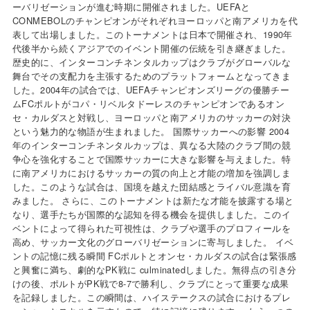
ーバリゼーションが進む時期に開催されました。UEFAと
CONMEBOLのチャンピオンがそれぞれヨーロッパと南アメリカを代
表して出場しました。このトーナメントは日本で開催され、1990年
代後半から続くアジアでのイベント開催の伝統を引き継ぎました。
歴史的に、インターコンチネンタルカップはクラブがグローバルな
舞台でその支配力を主張するためのプラットフォームとなってきま
した。2004年の試合では、UEFAチャンピオンズリーグの優勝チー
ムFCポルトがコパ・リベルタドーレスのチャンピオンであるオン
セ・カルダスと対戦し、ヨーロッパと南アメリカのサッカーの対決
という魅力的な物語が生まれました。 国際サッカーへの影響 2004
年のインターコンチネンタルカップは、異なる大陸のクラブ間の競
争心を強化することで国際サッカーに大きな影響を与えました。特
に南アメリカにおけるサッカーの質の向上と才能の増加を強調しま
した。このような試合は、国境を越えた団結感とライバル意識を育
みました。 さらに、このトーナメントは新たな才能を披露する場と
なり、選手たちが国際的な認知を得る機会を提供しました。このイ
ベントによって得られた可視性は、クラブや選手のプロフィールを
高め、サッカー文化のグローバリゼーションに寄与しました。 イベ
ントの記憶に残る瞬間 FCポルトとオンセ・カルダスの試合は緊張感
と興奮に満ち、劇的なPK戦に culminatedしました。無得点の引き分
けの後、ポルトがPK戦で8-7で勝利し、クラブにとって重要な成果
を記録しました。この瞬間は、ハイステークスの試合におけるプレ