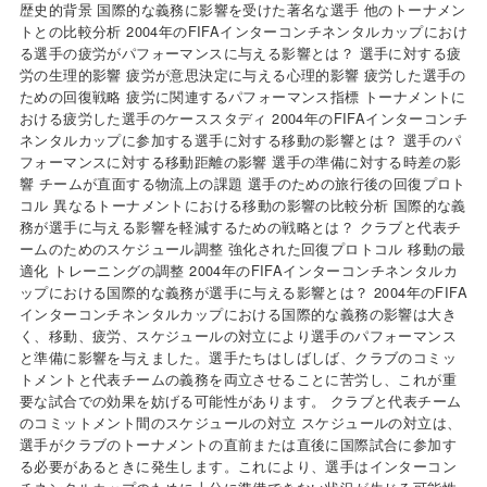
歴史的背景 国際的な義務に影響を受けた著名な選手 他のトーナメン
トとの比較分析 2004年のFIFAインターコンチネンタルカップにおけ
る選手の疲労がパフォーマンスに与える影響とは？ 選手に対する疲
労の生理的影響 疲労が意思決定に与える心理的影響 疲労した選手の
ための回復戦略 疲労に関連するパフォーマンス指標 トーナメントに
おける疲労した選手のケーススタディ 2004年のFIFAインターコンチ
ネンタルカップに参加する選手に対する移動の影響とは？ 選手のパ
フォーマンスに対する移動距離の影響 選手の準備に対する時差の影
響 チームが直面する物流上の課題 選手のための旅行後の回復プロト
コル 異なるトーナメントにおける移動の影響の比較分析 国際的な義
務が選手に与える影響を軽減するための戦略とは？ クラブと代表チ
ームのためのスケジュール調整 強化された回復プロトコル 移動の最
適化 トレーニングの調整 2004年のFIFAインターコンチネンタルカ
ップにおける国際的な義務が選手に与える影響とは？ 2004年のFIFA
インターコンチネンタルカップにおける国際的な義務の影響は大き
く、移動、疲労、スケジュールの対立により選手のパフォーマンス
と準備に影響を与えました。選手たちはしばしば、クラブのコミッ
トメントと代表チームの義務を両立させることに苦労し、これが重
要な試合での効果を妨げる可能性があります。 クラブと代表チーム
のコミットメント間のスケジュールの対立 スケジュールの対立は、
選手がクラブのトーナメントの直前または直後に国際試合に参加す
る必要があるときに発生します。これにより、選手はインターコン