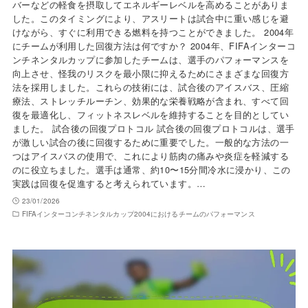
バーなどの軽食を摂取してエネルギーレベルを高めることがありま
した。このタイミングにより、アスリートは試合中に重い感じを避
けながら、すぐに利用できる燃料を持つことができました。 2004年
にチームが利用した回復方法は何ですか？ 2004年、FIFAインターコ
ンチネンタルカップに参加したチームは、選手のパフォーマンスを
向上させ、怪我のリスクを最小限に抑えるためにさまざまな回復方
法を採用しました。これらの技術には、試合後のアイスバス、圧縮
療法、ストレッチルーチン、効果的な栄養戦略が含まれ、すべて回
復を最適化し、フィットネスレベルを維持することを目的としてい
ました。 試合後の回復プロトコル 試合後の回復プロトコルは、選手
が激しい試合の後に回復するために重要でした。一般的な方法の一
つはアイスバスの使用で、これにより筋肉の痛みや炎症を軽減する
のに役立ちました。選手は通常、約10〜15分間冷水に浸かり、この
実践は回復を促進すると考えられています。…
23/01/2026
FIFAインターコンチネンタルカップ2004におけるチームのパフォーマンス