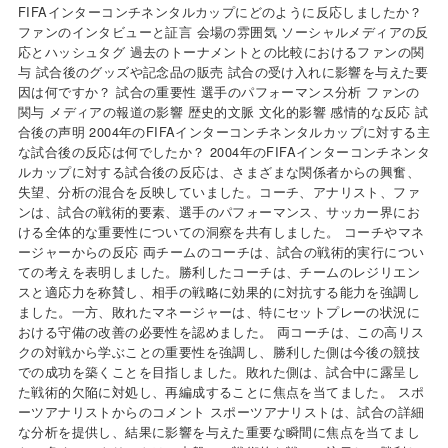
FIFAインターコンチネンタルカップにどのように反応しましたか？
ファンのインタビューと証言 会場の雰囲気 ソーシャルメディアの反
応とハッシュタグ 過去のトーナメントとの比較におけるファンの関
与 試合後のグッズや記念品の販売 試合の受け入れに影響を与えた要
因は何ですか？ 試合の重要性 選手のパフォーマンス分析 ファンの
関与 メディアの報道の影響 歴史的文脈 文化的影響 感情的な反応 試
合後の声明 2004年のFIFAインターコンチネンタルカップに対する主
な試合後の反応は何でしたか？ 2004年のFIFAインターコンチネンタ
ルカップに対する試合後の反応は、さまざまな関係者からの興奮、
失望、分析の混合を反映していました。コーチ、アナリスト、ファ
ンは、試合の戦術的要素、選手のパフォーマンス、サッカー界にお
ける全体的な重要性についての洞察を共有しました。 コーチやマネ
ージャーからの反応 両チームのコーチは、試合の戦術的実行につい
ての考えを表明しました。勝利したコーチは、チームのレジリエン
スと適応力を称賛し、相手の戦略に効果的に対抗する能力を強調し
ました。一方、敗れたマネージャーは、特にセットプレーの状況に
おける守備の改善の必要性を認めました。 両コーチは、この高リス
クの対戦から学ぶことの重要性を強調し、勝利した側は今後の競技
での成功を築くことを目指しました。敗れた側は、試合中に露呈し
た戦術的欠陥に対処し、再編成することに焦点を当てました。 スポ
ーツアナリストからのコメント スポーツアナリストは、試合の詳細
な分析を提供し、結果に影響を与えた重要な瞬間に焦点を当てまし