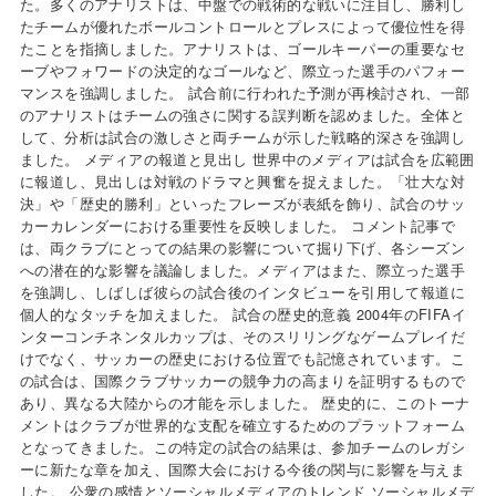
た。多くのアナリストは、中盤での戦術的な戦いに注目し、勝利し
たチームが優れたボールコントロールとプレスによって優位性を得
たことを指摘しました。アナリストは、ゴールキーパーの重要なセ
ーブやフォワードの決定的なゴールなど、際立った選手のパフォー
マンスを強調しました。 試合前に行われた予測が再検討され、一部
のアナリストはチームの強さに関する誤判断を認めました。全体と
して、分析は試合の激しさと両チームが示した戦略的深さを強調し
ました。 メディアの報道と見出し 世界中のメディアは試合を広範囲
に報道し、見出しは対戦のドラマと興奮を捉えました。「壮大な対
決」や「歴史的勝利」といったフレーズが表紙を飾り、試合のサッ
カーカレンダーにおける重要性を反映しました。 コメント記事で
は、両クラブにとっての結果の影響について掘り下げ、各シーズン
への潜在的な影響を議論しました。メディアはまた、際立った選手
を強調し、しばしば彼らの試合後のインタビューを引用して報道に
個人的なタッチを加えました。 試合の歴史的意義 2004年のFIFAイ
ンターコンチネンタルカップは、そのスリリングなゲームプレイだ
けでなく、サッカーの歴史における位置でも記憶されています。こ
の試合は、国際クラブサッカーの競争力の高まりを証明するもので
あり、異なる大陸からの才能を示しました。 歴史的に、このトーナ
メントはクラブが世界的な支配を確立するためのプラットフォーム
となってきました。この特定の試合の結果は、参加チームのレガシ
ーに新たな章を加え、国際大会における今後の関与に影響を与えま
した。 公衆の感情とソーシャルメディアのトレンド ソーシャルメデ