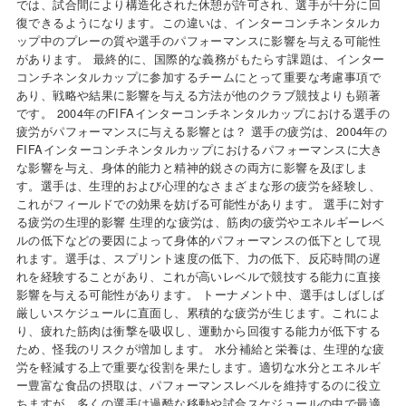
では、試合間により構造化された休憩が許可され、選手が十分に回
復できるようになります。この違いは、インターコンチネンタルカ
ップ中のプレーの質や選手のパフォーマンスに影響を与える可能性
があります。 最終的に、国際的な義務がもたらす課題は、インター
コンチネンタルカップに参加するチームにとって重要な考慮事項で
あり、戦略や結果に影響を与える方法が他のクラブ競技よりも顕著
です。 2004年のFIFAインターコンチネンタルカップにおける選手の
疲労がパフォーマンスに与える影響とは？ 選手の疲労は、2004年の
FIFAインターコンチネンタルカップにおけるパフォーマンスに大き
な影響を与え、身体的能力と精神的鋭さの両方に影響を及ぼしま
す。選手は、生理的および心理的なさまざまな形の疲労を経験し、
これがフィールドでの効果を妨げる可能性があります。 選手に対す
る疲労の生理的影響 生理的な疲労は、筋肉の疲労やエネルギーレベ
ルの低下などの要因によって身体的パフォーマンスの低下として現
れます。選手は、スプリント速度の低下、力の低下、反応時間の遅
れを経験することがあり、これが高いレベルで競技する能力に直接
影響を与える可能性があります。 トーナメント中、選手はしばしば
厳しいスケジュールに直面し、累積的な疲労が生じます。これによ
り、疲れた筋肉は衝撃を吸収し、運動から回復する能力が低下する
ため、怪我のリスクが増加します。 水分補給と栄養は、生理的な疲
労を軽減する上で重要な役割を果たします。適切な水分とエネルギ
ー豊富な食品の摂取は、パフォーマンスレベルを維持するのに役立
ちますが、多くの選手は過酷な移動や試合スケジュールの中で最適