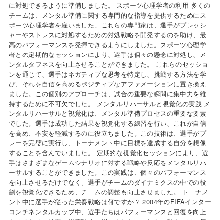
に対処できるように準備しました。 スポーツ心理学者の利用 多くの
チームは、メンタル準備に関する専門的な指導を提供するためにス
ポーツ心理学者を雇いました。これらの専門家は、選手がプレッシ
ャーやストレスに対処するための対処戦略を開発するのを助け、最
高のパフォーマンスを発揮できるようにしました。スポーツ心理学
者との定期的なセッションにより、選手は個々の懸念に対処し、メ
ンタルタフネスを向上させることができました。 これらのセッショ
ンを通じて、選手はネガティブな思考を特定し、挑戦する方法を学
び、それを自信を高めるポジティブなアファメーションに置き換え
ました。この個別のアプローチは、試合の重要な瞬間に集中力を維
持するために不可欠でした。 メンタルリハーサルと視覚化の実践 メ
ンタルリハーサルと視覚化は、メンタル準備プロセスの重要な要素
でした。選手は成功した結果を視覚化する練習を行い、これが自信
を高め、不安を軽減するのに役立ちました。この技術は、選手がプ
レーを完璧に実行し、トーナメント中に目標を達成する自分を想像
することを含んでいました。 定期的な視覚化セッションにより、選
手はさまざまなゲームシナリオに対する戦略や反応をメンタルリハ
ーサルすることができました。この実践は、個々のパフォーマンス
を向上させるだけでなく、選手がチームのダイナミクスの中での役
割を視覚化できるため、チームの調整も向上させました。 トーナメ
ント中に選手が従った栄養戦略は何ですか？ 2004年のFIFAインター
コンチネンタルカップ中、選手たちはパフォーマンスと回復を向上