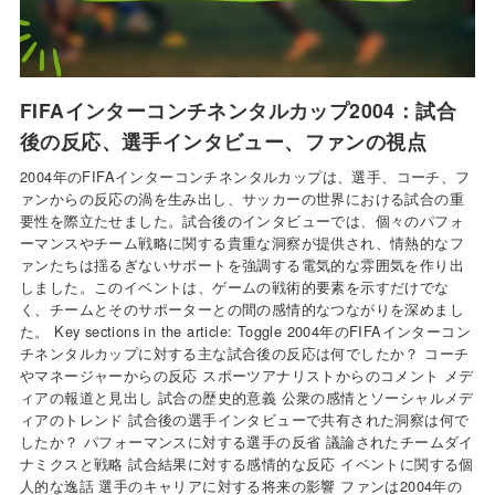
FIFAインターコンチネンタルカップ2004：試合
後の反応、選手インタビュー、ファンの視点
2004年のFIFAインターコンチネンタルカップは、選手、コーチ、フ
ァンからの反応の渦を生み出し、サッカーの世界における試合の重
要性を際立たせました。試合後のインタビューでは、個々のパフォ
ーマンスやチーム戦略に関する貴重な洞察が提供され、情熱的なフ
ァンたちは揺るぎないサポートを強調する電気的な雰囲気を作り出
しました。このイベントは、ゲームの戦術的要素を示すだけでな
く、チームとそのサポーターとの間の感情的なつながりを深めまし
た。 Key sections in the article: Toggle 2004年のFIFAインターコン
チネンタルカップに対する主な試合後の反応は何でしたか？ コーチ
やマネージャーからの反応 スポーツアナリストからのコメント メデ
ィアの報道と見出し 試合の歴史的意義 公衆の感情とソーシャルメデ
ィアのトレンド 試合後の選手インタビューで共有された洞察は何で
したか？ パフォーマンスに対する選手の反省 議論されたチームダイ
ナミクスと戦略 試合結果に対する感情的な反応 イベントに関する個
人的な逸話 選手のキャリアに対する将来の影響 ファンは2004年の