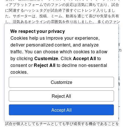
ィアプラットフォームでのファンの反応は活気に満ちており、試合
に関連するハッシュタグが試合終了後すぐにトレンド入りしまし
た。サポーターは、投稿、ミーム、動画を通じて喜びや失望を共有
し、活気あるオンラインの雰囲気を作り出しました。 多くのファン
は、チームのパフォーマンスに誇りを表し、他のファンは審判の決
We respect your privacy
定や戦術的選択について議論に参加しました。この試合は選手の移
Cookies help us improve your experience,
籍や今後の対戦についての会話を引き起こし、サッカーコミュニテ
deliver personalized content, and analyze
ィの情熱的な関与を示しました。 試合後の選手インタビューで共有
された洞察は何でしたか？ 2004年のFIFAインターコンチネンタルカ
traffic. You can choose which cookies to allow
ップ後の選手インタビューでは、個々のパフォーマンス、チーム戦
by clicking
Customize
. Click
Accept All
to
略、試合結果に対する感情的な反応に焦点を当てたさまざまな洞察
consent or
Reject All
to decline non-essential
が明らかになりました。選手たちは、自分たちの貢献や全体的なチ
cookies.
ームダイナミクスについて振り返り、試合が彼らのキャリアに与え
た影響をより深く理解しました。 パフォーマンスに対する選手の反
Customize
省 多くの選手は、自分の個々のパフォーマンスについて複雑な感情
を表現しました。ある選手は、自分が重要な貢献をしたと感じた瞬
間を強調し、他の選手は改善が必要な点を指摘しました。例えば、
Reject All
あるフォワードは、チャンスを逃したことを述べつつ、チャンスを
作るためのチームワークの重要性を認めました。 数人の選手は、一
Accept All
貫性の必要性を強調し、高いパフォーマンスレベルを維持すること
が今後の試合にとって重要であると述べました。彼らは、すべての
試合が個人としてもチームとしても学び成長する機会であることを