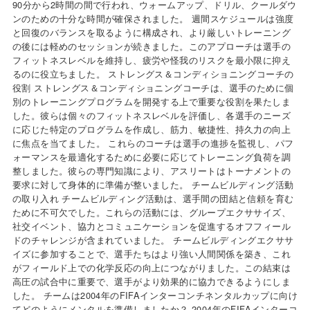
90分から2時間の間で行われ、ウォームアップ、ドリル、クールダウ
ンのための十分な時間が確保されました。 週間スケジュールは強度
と回復のバランスを取るように構成され、より厳しいトレーニング
の後には軽めのセッションが続きました。このアプローチは選手の
フィットネスレベルを維持し、疲労や怪我のリスクを最小限に抑え
るのに役立ちました。 ストレングス＆コンディショニングコーチの
役割 ストレングス＆コンディショニングコーチは、選手のために個
別のトレーニングプログラムを開発する上で重要な役割を果たしま
した。彼らは個々のフィットネスレベルを評価し、各選手のニーズ
に応じた特定のプログラムを作成し、筋力、敏捷性、持久力の向上
に焦点を当てました。 これらのコーチは選手の進捗を監視し、パフ
ォーマンスを最適化するために必要に応じてトレーニング負荷を調
整しました。彼らの専門知識により、アスリートはトーナメントの
要求に対して身体的に準備が整いました。 チームビルディング活動
の取り入れ チームビルディング活動は、選手間の団結と信頼を育む
ために不可欠でした。これらの活動には、グループエクササイズ、
社交イベント、協力とコミュニケーションを促進するオフフィール
ドのチャレンジが含まれていました。 チームビルディングエクササ
イズに参加することで、選手たちはより強い人間関係を築き、これ
がフィールド上での化学反応の向上につながりました。この結束は
高圧の試合中に重要で、選手がより効果的に協力できるようにしま
した。 チームは2004年のFIFAインターコンチネンタルカップに向け
てどのようにメンタルを準備しましたか？ 2004年のFIFAインターコ