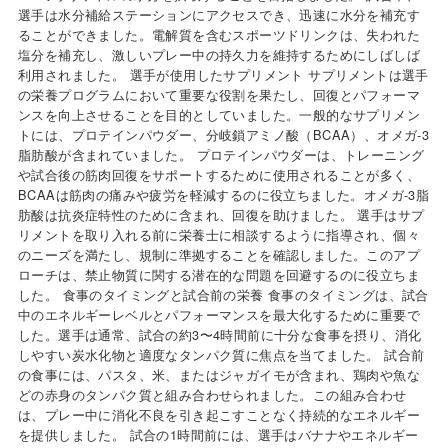
選手は水分補給ステーションにアクセスでき、迅速に水分を補充す
ることができました。電解質を含むスポーツドリンクは、失われた
塩分を補充し、激しいプレー中の持久力を維持するためにしばしば
利用されました。 選手が使用したサプリメント サプリメントは選手
の栄養プログラムにおいて重要な役割を果たし、回復とパフォーマ
ンスを向上させることを目的としていました。一般的なサプリメン
トには、プロテインパウダー、分岐鎖アミノ酸（BCAA）、オメガ-3
脂肪酸が含まれていました。 プロテインパウダーは、トレーニング
や試合後の筋肉回復をサポートするために使用されることが多く、
BCAAは筋肉の痛みや疲労を軽減するのに役立ちました。オメガ-3脂
肪酸は抗炎症特性のために含まれ、回復を助けました。 選手はサプ
リメントを取り入れる前に栄養士に相談するように指導され、個々
のニーズを満たし、規制に準拠することを確認しました。このアプ
ローチは、禁止物質に関する潜在的な問題を回避するのに役立ちま
した。 食事のタイミングと試合前の栄養 食事のタイミングは、試合
中のエネルギーレベルとパフォーマンスを最大化するために重要で
した。選手は通常、試合の約3〜4時間前に十分な食事を摂り、消化
しやすい炭水化物と適度なタンパク質に焦点を当てました。 試合前
の食事には、パスタ、米、またはジャガイモが含まれ、鶏肉や魚な
どの赤身のタンパク質と組み合わせられました。この組み合わせ
は、プレー中に消化不良を引き起こすことなく持続的なエネルギー
を提供しました。 試合の1時間前には、選手はバナナやエネルギー