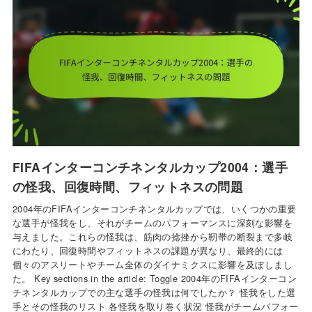
FIFAインターコンチネンタルカップ2004：選手
の怪我、回復時間、フィットネスの問題
2004年のFIFAインターコンチネンタルカップでは、いくつかの重要
な選手が怪我をし、それがチームのパフォーマンスに深刻な影響を
与えました。これらの怪我は、筋肉の捻挫から靭帯の断裂まで多岐
にわたり、回復時間やフィットネスの課題が異なり、最終的には
個々のアスリートやチーム全体のダイナミクスに影響を及ぼしまし
た。 Key sections in the article: Toggle 2004年のFIFAインターコン
チネンタルカップでの主な選手の怪我は何でしたか？ 怪我をした選
手とその怪我のリスト 各怪我を取り巻く状況 怪我がチームパフォー