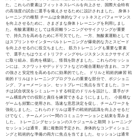
た。これらの要素はフィットネスレベルを向上させ、国際大会特有
の高強度の試合に選手を備えさせるために設計されました。 身体ト
レーニングの種類 チームは全体的なフィットネスとパフォーマンス
を向上させるために、さまざまな身体トレーニングを利用しまし
た。有酸素運動としては長距離ランニングやサイクリングが重要
で、持久力を高めるために不可欠でした。一方、無酸素運動として
はスプリントやインターバルトレーニングが爆発的な力とスピード
を向上させるのに役立ちました。 筋力トレーニングも重要な要素
で、選手たちはウエイトリフティングやレジスタンスエクササイズ
に取り組み、筋肉を構築し、怪我を防ぎました。これらのセッショ
ンには、スクワットやデッドリフトなどの複合運動が含まれ、コア
の強さと安定性を高めるのに効果的でした。 ドリルと戦術的練習 戦
術的ドリルはトレーニングプログラムの重要な部分で、ポジショニ
ング、フォーメーション、セットプレーに焦点を当てました。コー
チは試合状況をシミュレートする特定のドリルを設計し、選手がチ
ーム構造内での役割と責任を練習できるようにしました。 小規模な
ゲームも頻繁に使用され、迅速な意思決定を促し、チームワークを
強化しました。これらのドリルは選手の戦術的認識を向上させるだ
けでなく、チームメンバー間のコミュニケーションと結束を育みま
した。 トレーニングセッションのスケジュールと期間 トレーニング
セッションは通常、週に複数回予定され、身体的なコンディショニ
ングと戦術的な準備の両方に焦点を当てました。セッションは通常