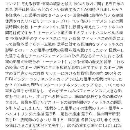
マンスに与える影響 怪我の統計と傾向 怪我の原因に関する専門家の
意見 選手は怪我からどのくらい回復することが期待されましたか？
各怪我をした選手の回復タイムライン 回復時間に影響を与える要因
使用されたリハビリテーションプロトコル 他のトーナメントとの回
復時間の比較 トーナメント中に選手に影響を与えたフィットネスの
問題は何ですか？ トーナメント前の選手のフィットネスレベルの概
要 怪我が選手のフィットネスに与えた影響 フィットネスの問題によ
って影響を受けたチーム戦略 選手に対する長期的なフィットネスの
影響 どのチームが選手の怪我の影響を最も受けましたか？ 怪我をし
た選手を含むチームパフォーマンスの分析 異なるチームにおける怪
我の影響の比較分析 トーナメントにおける怪我の歴史的背景 これら
の怪我がスポーツ医学に与える広範な影響は何ですか？ スポーツ医
学の専門家からの洞察 サッカーにおける怪我管理の傾向 2004年の
FIFAインターコンチネンタルカップでの主な選手の怪我は何でした
か？ 2004年のFIFAインターコンチネンタルカップでは、いくつかの
重要な選手が怪我をし、それがチームのパフォーマンスに大きな影
響を与えました。注目すべき怪我には、筋肉の捻挫や靭帯の断裂が
含まれ、影響を受けたアスリートの回復時間やフィットネスの問題
を引き起こしました。 怪我をした選手とその怪我のリスト 選手A –
ハムストリングの捻挫 選手B – 足首の捻挫 選手C – 膝の靭帯断裂
選手D – 股関節の引きつり 選手E – 脳震盪 各怪我を取り巻く状況
怪我はさまざまな状況下で発生し、試合の重要な瞬間にしばしば起