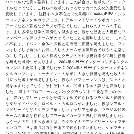
ローバルな性質を強調しています。この試合は、地域のプレースタ
イルだけでなく、これらの地域におけるサッカーの文化的重要性も
反映しています。 注目すべき不在とその影響 2004年のFIFAインタ
ーコンチネンタルカップには、レアル・マドリードやボカ・ジュニ
アーズなどの著名なクラブが不在でした。これらのチームの不在
は、より多様な競争の可能性を減少させ、豊かな歴史と大規模なフ
ァンベースを持つチームが欠けていたことを意味しました。 これら
の不在は、イベント全体の興奮と期待感に影響を与えました。ファ
ンはしばしば自分のお気に入りのチームが国際舞台で競うのを楽し
みにしており、これらの有名なクラブの欠如は視聴率や関与に影響
を与えた可能性があります。 2004年のFIFAインターコンチネンタル
カップの主要選手は誰でしたか？ 2004年のFIFAインターコンチネン
タルカップには、トーナメントの結果に大きな影響を与えた数人の
目立った選手が出場しました。彼らのパフォーマンスは、個々の才
能を示すだけでなく、それぞれの国に関連する国の誇りを強調しま
した。 選手のプロフィールとバックグラウンド 主要な選手の中に
は、強力なフリーキックと守備スキルで知られるブラジルの伝説的
な左サイドバック、ロベルト・カルロスがいました。彼はレアル・
マドリードなどのクラブで華々しいキャリアを築き、ブラジル代表
チームの重要な存在としてワールドカップの勝利に貢献しました。
もう一人の注目すべき選手は、ウクライナのアンドリー・シェフチ
ェンコで、彼は得点能力と技術力で知られていました。シェフチェ
ンコはACミランで成功を収め、複数のセリエAタイトルとUEFAチ