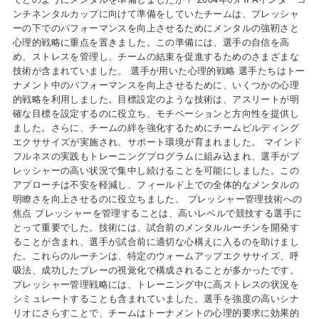
ンチネンタルカップに向けて準備をしていたチームは、プレッシャ
ーの下でのパフォーマンスを向上させるためにメンタルの強靭さと
心理的戦略に重点を置きました。この準備には、選手の自信を高
め、ストレスを管理し、チームの結束を促進するためのさまざまな
技術が含まれていました。 選手が用いた心理的戦略 選手たちはトー
ナメント中のパフォーマンスを向上させるために、いくつかの心理
的戦略を利用しました。目標設定のような技術は、アスリートが明
確な目標を設定するのに役立ち、モチベーションと方向性を提供し
ました。さらに、チームの絆を強化するためにチームビルディング
エクササイズが実施され、サポート環境が育まれました。 マインド
フルネスの実践もトレーニングプログラムに組み込まれ、選手がプ
レッシャーの高い状況で集中し続けることを可能にしました。この
アプローチは不安を軽減し、フィールド上での全体的なメンタルの
明瞭さを向上させるのに役立ちました。 プレッシャー管理技術への
焦点 プレッシャーを管理することは、高いレベルで競技する選手に
とって重要でした。技術には、試合前のメンタルルーチンを開発す
ることが含まれ、選手が試合前に適切な心構えに入るのを助けまし
た。これらのルーチンは、特定のウォームアップエクササイズ、呼
吸法、成功したプレーの視覚化で構成されることが多かったです。
プレッシャー管理戦略には、トレーニング中に高ストレスの状況を
シミュレートすることも含まれていました。選手を強度の高いシナ
リオにさらすことで、チームはトーナメントの心理的要求に効果的