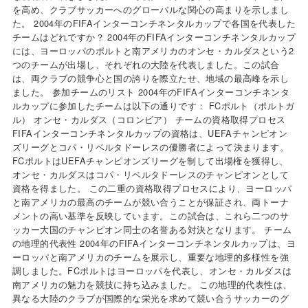
を高め、クラブサッカーへのグローバルな関心の高まりを示しまし
た。 2004年のFIFAインターコンチネンタルカップで各国を代表した
チームはどれですか？ 2004年のFIFAインターコンチネンタルカップ
には、ヨーロッパのポルトと南アメリカのオンセ・カルダスという2
つのチームが出場し、それぞれの大陸を代表しました。この試合
は、両クラブの競争心と国の誇りを際立たせ、地域の最高峰を示し
ました。 参加チームのリスト 2004年のFIFAインターコンチネンタ
ルカップに参加したチームは以下の通りです： FCポルト（ポルトガ
ル） オンセ・カルダス（コロンビア） チームの資格取得プロセス
FIFAインターコンチネンタルカップの資格は、UEFAチャンピオン
ズリーグとコパ・リベルタドーレスの優勝者によって決まります。
FCポルトはUEFAチャンピオンズリーグを制して出場権を獲得し、
オンセ・カルダスはコパ・リベルタドーレスのチャンピオンとして
資格を得ました。 この二重の資格取得プロセスにより、ヨーロッパ
と南アメリカの最高のチームが競い合うことが保証され、両トーナ
メントの高い基準を反映しています。この試合は、これら二つのサ
ッカー大国のチャンピオン同士の名誉ある対決となります。 チーム
の地理的代表性 2004年のFIFAインターコンチネンタルカップは、ヨ
ーロッパと南アメリカのチームを展示し、重要な地理的多様性を強
調しました。FCポルトはヨーロッパを代表し、オンセ・カルダスは
南アメリカの魅力を競技に持ち込みました。 この地理的代表性は、
異なる大陸のクラブが国際的な栄光を求めて競い合うサッカーのグ