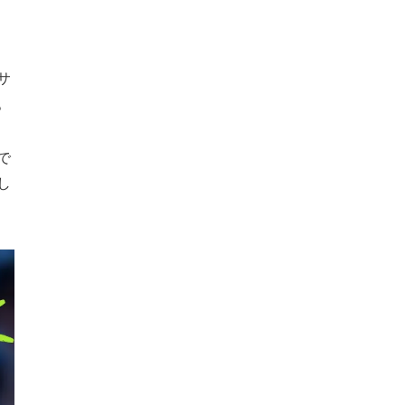
サ
。
で
し